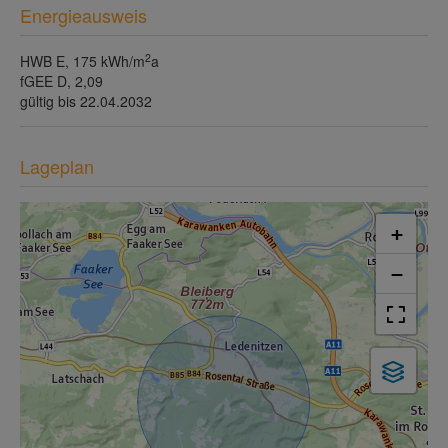
Energieausweis
2
HWB
E, 175 kWh/m
a
fGEE
D, 2,09
gültig bis
22.04.2032
Lageplan
+
−