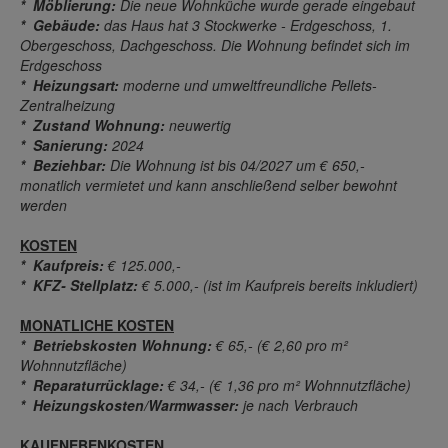
* Möblierung:
Die neue Wohnküche wurde gerade eingebaut
* Gebäude:
das Haus hat 3 Stockwerke - Erdgeschoss, 1.
Obergeschoss, Dachgeschoss. Die Wohnung befindet sich im
Erdgeschoss
* Heizungsart:
moderne und umweltfreundliche Pellets-
Zentralheizung
* Zustand Wohnung:
neuwertig
* Sanierung:
2024
* Beziehbar:
Die Wohnung ist bis 04/2027 um € 650,-
monatlich vermietet und kann anschließend selber bewohnt
werden
KOSTEN
* Kaufpreis:
€ 125.000,-
* KFZ- Stellplatz:
€ 5.000,- (ist im Kaufpreis bereits inkludiert)
MONATLICHE KOSTEN
* Betriebskosten Wohnung:
€ 65,- (€ 2,60 pro m²
Wohnnutzfläche)
* Reparaturrücklage:
€ 34,- (€ 1,36 pro m² Wohnnutzfläche)
* Heizungskosten/Warmwasser:
je nach Verbrauch
KAUFNEBENKOSTEN