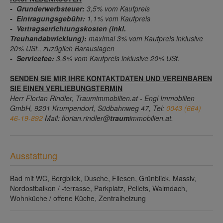
- Grunderwerbsteuer:
3,5% vom Kaufpreis
- Eintragungsgebühr:
1,1% vom Kaufpreis
- Vertragserrichtungskosten (inkl.
Treuhandabwicklung):
maximal 3% vom Kaufpreis inklusive
20% USt., zuzüglich Barauslagen
- Servicefee:
3,6% vom Kaufpreis inklusive 20% USt.
SENDEN SIE MIR IHRE KONTAKTDATEN UND VEREINBAREN
SIE EINEN VERLIEBUNGSTERMIN
Herr Florian Rindler, Traumimmobilien.at - Engl Immobilien
GmbH, 9201 Krumpendorf, Südbahnweg 47, Tel:
0043 (664)
46-19-892
Mail: florian.rindler@
traum
immobilien.at.
Ausstattung
Bad mit WC
Bergblick
Dusche
Fliesen
Grünblick
Massiv
Nordostbalkon / -terrasse
Parkplatz
Pellets
Walmdach
Wohnküche / offene Küche
Zentralheizung