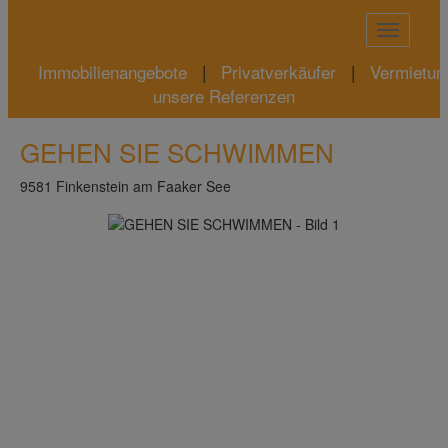
Naviga
Immobilienangebote
|
Privatverkäufer
|
Vermietun
unsere Referenzen
GEHEN SIE SCHWIMMEN
9581 Finkenstein am Faaker See