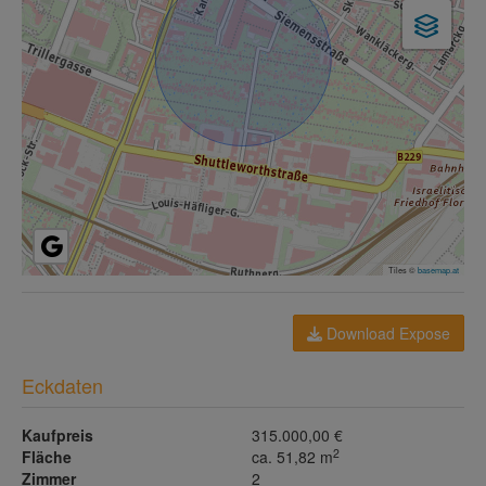
Tiles ©
basemap.at
Download Expose
Eckdaten
Kaufpreis
315.000,00 €
2
Fläche
ca. 51,82 m
Zimmer
2