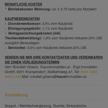
MONATLICHE KOSTEN
* Betriebskosten Wohnung:
ca. € 2,75 netto pro Nutzwert
KAUFNEBENKOSTEN
- Grunderwerbsteuer:
3,5% vom Kaufpreis
- Eintragungsgebühr:
1,1% vom Kaufpreis
- Vertragserrichtungskosten (inkl.
Treuhandabwicklung):
1,8% vom Kaufpreis inklusive 20% USt.
zuzüglich Barauslagen
- Servicefee:
3,6% vom Kaufpreis inklusive 20% USt.
SENDEN SIE MIR IHRE KONTAKTDATEN UND VEREINBAREN
SIE EINEN VERLIEBUNGSTERMIN
Herr Ruhollah Ghiami, Traumimmobilien.at - Engl Immobilien
GmbH, 9201 Krumpendorf, Südbahnweg 47, Tel:
0043 (660)
400-2-400
Mail: ruhollah.ghiami@
traum
immobilien.at.
Ausstattung
Doppel- / Mehrfachverglasung
Dusche
Einbauküche