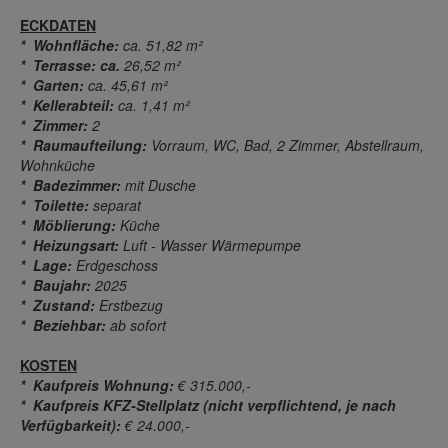
ECKDATEN
* Wohnfläche:
ca. 51,82 m²
* Terrasse: ca.
26,52 m²
* Garten:
ca. 45,61 m²
* Kellerabteil:
ca. 1,41 m²
* Zimmer:
2
* Raumaufteilung:
Vorraum, WC, Bad, 2 Zimmer, Abstellraum,
Wohnküche
*
Badezimmer:
mit Dusche
* Toilette:
separat
* Möblierung:
Küche
* Heizungsart:
Luft - Wasser Wärmepumpe
* Lage:
Erdgeschoss
* Baujahr:
2025
* Zustand:
Erstbezug
* Beziehbar:
ab sofort
KOSTEN
* Kaufpreis Wohnung:
€ 315.000,-
* Kaufpreis KFZ-Stellplatz (nicht verpflichtend, je nach
Verfügbarkeit):
€ 24.000,-