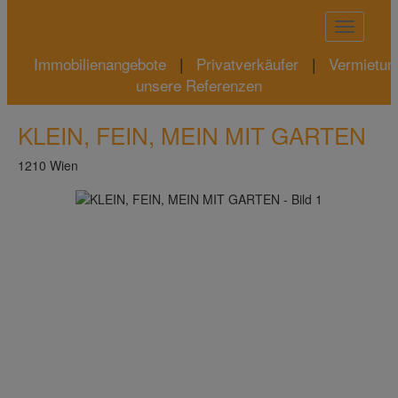
Naviga
Immobilienangebote
|
Privatverkäufer
|
Vermietun
unsere Referenzen
KLEIN, FEIN, MEIN MIT GARTEN
1210 Wien