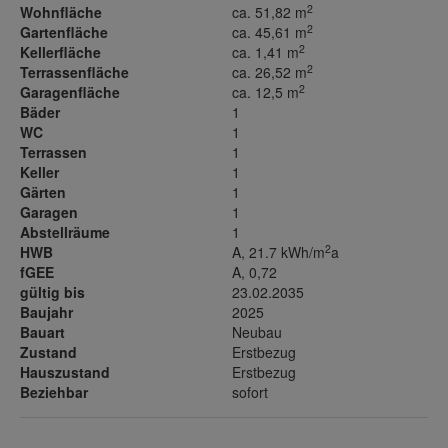
2
Wohnfläche
ca. 51,82 m
2
Gartenfläche
ca. 45,61 m
2
Kellerfläche
ca. 1,41 m
2
Terrassenfläche
ca. 26,52 m
2
Garagenfläche
ca. 12,5 m
Bäder
1
WC
1
Terrassen
1
Keller
1
Gärten
1
Garagen
1
Abstellräume
1
2
HWB
A, 21.7 kWh/m
a
fGEE
A, 0,72
gültig bis
23.02.2035
Baujahr
2025
Bauart
Neubau
Zustand
Erstbezug
Hauszustand
Erstbezug
Beziehbar
sofort