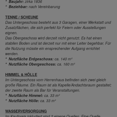
* Baujahr:
zirka 1836
* Beziehbar:
nach Vereinbarung
TENNE / SCHEUNE
Das Untergeschoss besteht aus 3 Garagen, einer Werkstatt und
Zusatzflächen, die sich perfekt für Feiern oder Ausstellungen
eignen.
Das Obergeschoss wird derzeit nicht genutzt. Es hat einen
stabilen Boden und ist derzeit nur mit einer Leiter begehbar. Für
die Nutzung müsste ein ensprechender Aufgang errichtet
werden.
* Nutzfläche Erdgeschoss:
ca. 140 m²
* Nutzfläche Obergeschoss:
ca. 160 m²
HIMMEL & HÖLLE
Im Untergeschoss vom Herrenhaus befinden sich zwei gleich
große Räume. Ein Raum ist als Kapelle/Andachtsraum gestaltet;
der zweite Raum als Bar für Veranstaltungen.
* Nutzfläche Himmel:
ca. 33 m²
* Nutzfläche Hölle:
ca. 33 m²
WASSERVERSORGUNG
Im Kaufpreis inkludiert sind 2 eigene Quellen. Eine Quelle