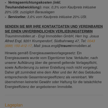
- Vertragserrichtungskosten (inkl.
Treuhandabwicklung):
max. 0,3% vom Kaufpreis inklusive
20% USt. zuzüglich Barauslagen
- Servicefee:
3,6% vom Kaufpreis inklusive 20% USt.
SENDEN SIE MIR IHRE KONTAKTDATEN UND VEREINBAREN
SIE EINEN UNVERBINDLICHEN VERLIEBUNGSTERMIN
Traumimmobilien.at - Engl Immobilien GmbH, Herr Ing. Josua
Alfred Engl, 9201 Krumpendorf, Südbahnweg 47, Tel:
0043
(699) 150-412-17
, Mail: josua.engl@
traum
immobilien.at.
Hinweis gemäß Energieausweisvorlagegesetz: Ein
Energieausweis wurde vom Eigentümer bzw. Verkäufer, nach
unserer Aufklärung über die generell geltende Vorlagepflicht,
sowie Aufforderung zu seiner Erstellung noch nicht vorgelegt.
Daher gilt zumindest eine dem Alter und der Art des Gebäudes
entsprechende Gesamtenergieeffizienz als vereinbart. Wir
übernehmen keinerlei Gewähr oder Haftung für die tatsächliche
Energieeffizienz der angebotenen Immobilie.
Lageplan