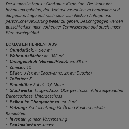
Die Immobilie liegt im Großraum Klagenfurt. Die Verkäufer
haben uns gebeten, den Verkauf vertraulich zu bearbeiten und
die genaue Lage erst nach einer schriftlichen Anfrage und
persönlicher Abklärung weiter zu geben. Besichtigungen werden
ausschließlich nach vorheriger Terminisierung und durch unser
Büro durchgeführt.
ECKDATEN HERRENHAUS
* Grundstück:
4.840 m²
* Wohnnutzfläche:
ca. 386 m²
* Untergeschoß (Himmel/Hölle):
ca. 66 m²
* Zimmer:
10
* Bäder:
3 (1x mit Badewanne, 2x mit Dusche)
* Toiletten:
5
* Raumhöhe:
3,4 bis 3,5 Meter
* Stockwerke:
Erdgeschoss, Obergeschoss, nicht ausgebautes
Dachgeschoss, Untergeschoss
* Balkon im Obergeschoss:
ca. 3 m²
* Heizung:
Zentralheizung für Öl und Festbrennstoffe.
Kaminöfen.
* Inventar:
je nach Vereinbarung
* Denkmalschutz:
keiner