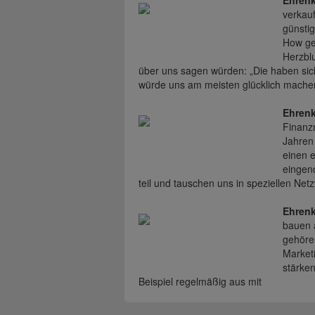
Ehrenk
verkauf
günsti
How ge
Herzbl
über uns sagen würden: „Die haben sich
würde uns am meisten glücklich mache
Ehrenk
Finanzm
Jahren 
einen e
eingen
teil und tauschen uns in speziellen Ne
Ehrenk
bauen 
gehöre
Market
stärke
Beispiel regelmäßig aus mit