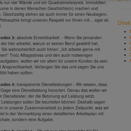
ls nur vier Wände und ein Quadratmeterpreis. Immobilien
äume in denen Menschen Geschichte(n) machen und
. Gleichzeitig stehen sie auch immer für einen Neubeginn.
Philosophie bringt unseren Respekt vor Ihnen mit… egal ob
Direk
.
kodex 3:
absolute Erreichbarkeit -
Wenn Sie jemanden
 der hier arbeitet, warum er seinen Beruf gewählt hat,
Sie wahrscheinlich auch hören: „Ich arbeite gerne mit
en!“ Trotz Alltagsstress und den auch notwenigen
aufgaben, wollen wir vor allem für unsere Kunden da sein.
nd Ansprechbarkeit. Verlangen Sie das und sagen Sie uns
ühl haben sollten.
kodex 4:
transparente Dienstleistungen -
Wir wissen, dass
Gage eine Dienstleistung honoriert. Genau das wollen wir
in Dienstleister, der die Betonung auf Leistung setzt.
 Leistungen sollen Sie beurteilen können: Deshalb sagen
nen in unserer Zusammenarbeit zu jedem Zeitpunkt, was wir
el in der Vermarktung einen detaillierten Arbeitsplan mit
schale, sondern eine Aufgabe.