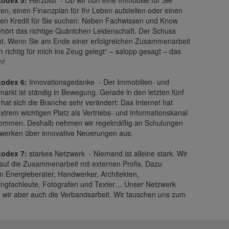
odex 5:
Herzblut -
Ob wir nun eine Immobilie für Sie
en, einen Finanzplan für Ihr Leben aufstellen oder einen
gen Kredit für Sie suchen: Neben Fachwissen und Know
hört das richtige Quäntchen Leidenschaft. Der Schuss
ut. Wenn Sie am Ende einer erfolgreichen Zusammenarbeit
 richtig für mich ins Zeug gelegt“ – salopp gesagt – das
n!
odex 6:
Innovationsgedanke -
Der Immobilien- und
arkt ist ständig in Bewegung. Gerade in den letzten fünf
hat sich die Branche sehr verändert: Das Internet hat
xtrem wichtigen Platz als Vertriebs- und Informationskanal
ommen. Deshalb nehmen wir regelmäßig an Schulungen
tzwerken über innovative Neuerungen aus.
odex 7:
starkes Netzwerk -
Niemand ist alleine stark. Wir
auf die Zusammenarbeit mit externen Profis. Dazu
n Energieberater, Handwerker, Architekten,
ingfachleute, Fotografen und Texter… Unser Netzwerk
n wir aber auch die Verbandsarbeit. Wir tauschen uns zum