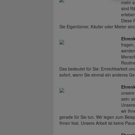
mehr a
sind R
erleben
Diese 
Sie Eigentümer, Käufer oder Mieter sind
Ehren
fragen,
werden 
Mensch
Routine
Das bedeutet für Sie: Erreichbarkeit u
sofort, wenn Sie einmal ein anderes Gef
Ehren
unsere 
sein: e
Unsere
wir Ih
gerade für Sie tun. Wir legen zum Beispi
Ihnen fest. Unsere Arbeit ist keine Pau