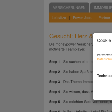
VERSICHERUNGEN
IMMOBILI
Leitsätze
|
Power-Jobs
|
Partner
Gesucht: Herz & Enga
Cookie 
Die moneypower Versicherungsmakler
motivierte Teamplayer.
Wir verwen
Datenschut
Step 1
- Sie suchen eine neue Herausf
Step 2
- Sie haben Spaß am Umgang 
Technis
Step 3
- Das Thema Immobilien bzw. Fi
Step 4
- Sie wissen, dass Makler heute 
Step 5
- Sie möchten Geld verdienen, si
Step 6
- In Ihrer Arbeitszeit sind Sie fl