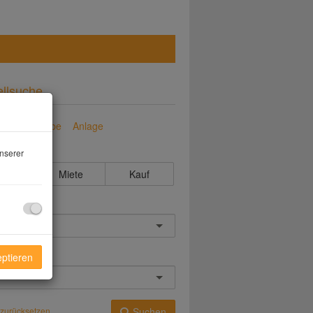
llsuche
en
Gewerbe
Anlage
ktungsart
nserer
lle
Miete
Kauf
rt
eptieren
r zurücksetzen
Suchen